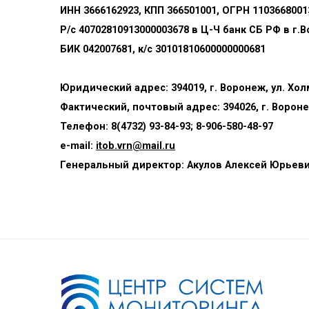
ИНН 3666162923, КПП 366
5
01001, ОГРН 1103668001
Р/с 40702810913000003678 в Ц-Ч банк СБ РФ в г.
БИК 042007681, к/с 30101810600000000681
Юридический адрес: 394019, г. Воронеж, у
Фактический, почтовый адрес: 394026, г. Вороне
Телефон:
8
(
47
32) 93-84-93;
8-
906-580-48-97
e-mail:
itob.vrn@mail.ru
Генеральный директор: Акулов Алексей Юрьев